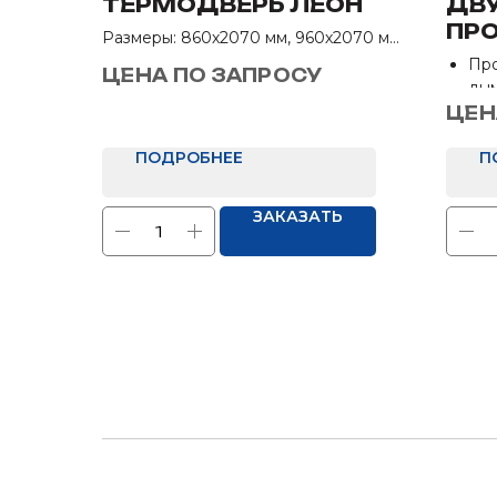
ТЕРМОДВЕРЬ ЛЕОН
ДВ
ПР
Размеры: 860х2070 мм, 960х2070 мм
ДВЕ
Назначение: В загородный дом
Пр
ЦЕНА ПО ЗАПРОСУ
дым
Раз
ЦЕН
Отд
ПОДРОБНЕЕ
П
ЗАКАЗАТЬ