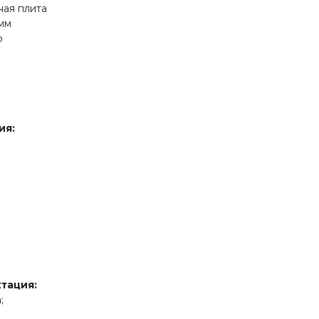
ная плита
 мм
р
ия:
тация:
;