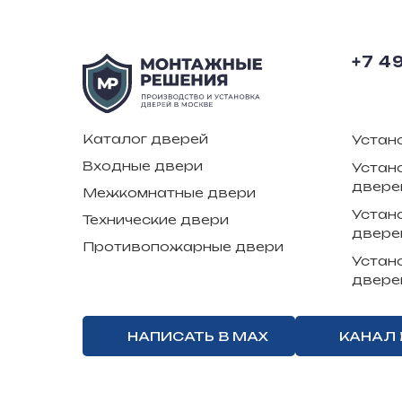
+7 4
Каталог дверей
Устан
Входные двери
Устан
двере
Межкомнатные двери
Устан
Технические двери
двере
Противопожарные двери
Устан
двере
НАПИСАТЬ В MAX
КАНАЛ 