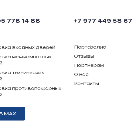
95 778 14 88
+7 977 449 58 67
Портфолио
овка входных дверей
Отзывы
овка межкомнатных
й
Партнерам
овка технических
О нас
й
Контакты
овка противопожарных
й
В MAX