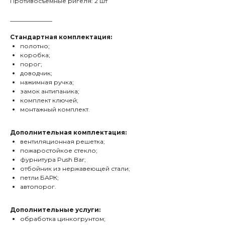
Противосъемные ригеля: 2 шт
______________
Стандартная комплектация:
полотно;
коробка;
порог;
доводчик;
нажимная ручка;
замок антипаника;
комплект ключей;
монтажный комплект.
Дополнительная комплектация:
вентиляционная решетка;
пожаростойкое стекло;
фурнитура Push Bar;
отбойник из нержавеющей стали;
петли БАРК;
автопорог.
Дополнительные услуги:
обработка цинкогрунтом;