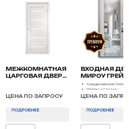
МЕЖКОМНАТНАЯ
ВХОДНАЯ ДВ
ЦАРГОВАЯ ДВЕРЬ
МИРОУ ГРЕЙ
«С 1 (ФИНИШ
Скандинавский стиль
ПЛЕНКА)»
Меттем + Гардиан
2 контура уплотнения
ЦЕНА ПО ЗАПРОСУ
ЦЕНА ПО ЗАПР
2 мм стали
ПОДРОБНЕЕ
ПОДРОБНЕЕ