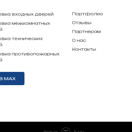
Портфолио
овка входных дверей
Отзывы
овка межкомнатных
й
Партнерам
овка технических
О нас
й
Контакты
овка противопожарных
й
В MAX