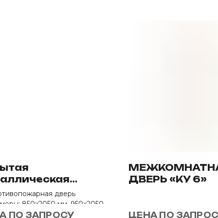
ытая
МЕЖКОМНАТН
аллическая
ДВЕРЬ «КУ 6»
опольная дверь
тивопожарная дверь
60
меры: 850х2050 мм, 950х2050
А ПО ЗАПРОСУ
ЦЕНА ПО ЗАПРО