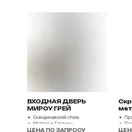
ВХОДНАЯ ДВЕРЬ
Скр
МИРОУ ГРЕЙ
мет
одн
Скандинавский стиль
Про
ЕИ-
Меттем + Гардиан
Раз
2 контура уплотнения
мм
ЦЕНА ПО ЗАПРОСУ
ЦЕН