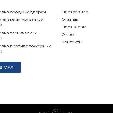
Портфолио
овка входных дверей
Отзывы
овка межкомнатных
й
Партнерам
овка технических
О нас
й
Контакты
овка противопожарных
й
В MAX