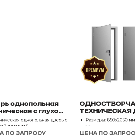
рь однопольная
ОДНОСТВОРЧА
ническая с глухой
ТЕХНИЧЕСКАЯ 
мугой ЕИ-60
РАЛ 7035
ническая однопольная дверь с
Размеры: 850х2050 мм
хой фрамугой
мм
меры: 850х2050 мм, 950х2050
Отделка: Нет
А ПО ЗАПРОСУ
ЦЕНА ПО ЗАПРО