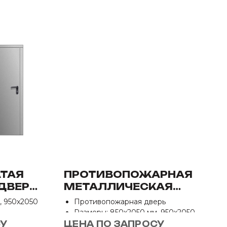
ТАЯ
ПРОТИВОПОЖАРНАЯ
ДВЕРЬ
МЕТАЛЛИЧЕСКАЯ
ОДНОПОЛЬНАЯ ДПМ-1
, 950х2050
Противопожарная дверь
ЕИ-60
Размеры: 850х2050 мм, 950х2050
мм
СУ
ЦЕНА ПО ЗАПРОСУ