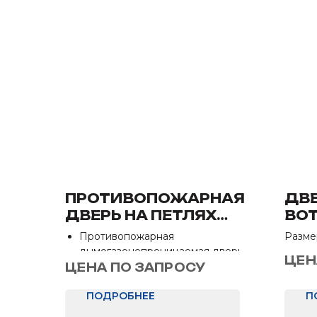
ПРОТИВОПОЖАРНАЯ
ДВЕ
ДВЕРЬ НА ПЕТЛЯХ
ВОТ
СКРЫТОГО МОНТАЖА
Противопожарная
Разме
ЕИ-60
дымогазонепроницаемая дверь
Назна
ЦЕН
Размер 2000*860 мм
ЦЕНА ПО ЗАПРОСУ
Отделка: Нет
ПОДРОБНЕЕ
П