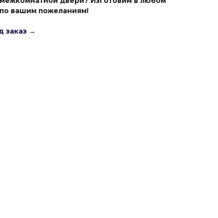
 межкомнатной двери? Изготовим в любом
 по вашим пожеланиям!
д заказ →