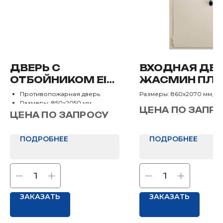
ДВЕРЬ С
ВХОДНАЯ ДВ
ОТБОЙНИКОМ EIS-
ЖАСМИН ПЛ
60 С
Противопожарная дверь
Размеры: 860х2070 мм, 9
ОГРАНИЧИТЕЛЕМ
Размеры: 850х2050 мм,
мм
ЦЕНА ПО ЗАПР
950х2050 мм
Назначение: В квартиру
ОТКРЫВАНИЯ
ЦЕНА ПО ЗАПРОСУ
Отделка: Нет
ПОДРОБНЕЕ
ПОДРОБНЕЕ
ЗАКАЗАТЬ
ЗАКАЗАТЬ