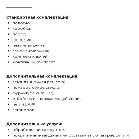
______________
Стандартная комплектация:
полотно;
коробка;
порог;
доводчик;
нажимная ручка;
замок антипаника;
комплект ключей;
монтажный комплект.
Дополнительная комплектация:
вентиляционная решетка;
пожаростойкое стекло;
фурнитура Push Bar;
отбойник из нержавеющей стали;
петли БАРК;
автопорог.
Дополнительные услуги:
обработка цинкогрунтом;
покрытие антивандальными составами против граффити и