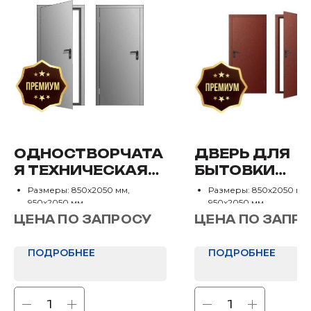
ОДНОСТВОРЧАТА
ДВЕРЬ ДЛЯ
Я ТЕХНИЧЕСКАЯ
БЫТОВКИ
ДВЕРЬ РАЛ 7035
МЕТАЛЛИЧЕС
Размеры: 850х2050 мм,
Размеры: 850х2050 мм,
ПРАВАЯ
950х2050 мм
950х2050 мм
Отделка: Нет
Отделка: Нет
ЦЕНА ПО ЗАПРОСУ
ЦЕНА ПО ЗАПР
ПОДРОБНЕЕ
ПОДРОБНЕЕ