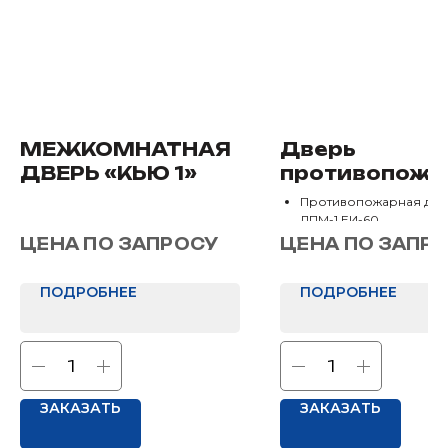
МЕЖКОМНАТНАЯ
Дверь
ДВЕРЬ «КЬЮ 1»
противопожа
я однопольна
Противопожарная две
ДПМ-1 ЕИ-60
ДПМ-1 ЕИ-60
Размеры: 850х2050 мм,
ЦЕНА ПО ЗАПРОСУ
ЦЕНА ПО ЗАПР
950х2050 мм
ПОДРОБНЕЕ
ПОДРОБНЕЕ
ЗАКАЗАТЬ
ЗАКАЗАТЬ