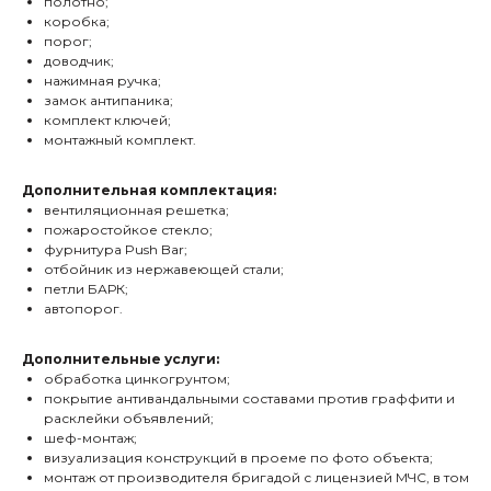
полотно;
коробка;
порог;
доводчик;
нажимная ручка;
замок антипаника;
комплект ключей;
монтажный комплект.
Дополнительная комплектация:
вентиляционная решетка;
пожаростойкое стекло;
фурнитура Push Bar;
отбойник из нержавеющей стали;
петли БАРК;
автопорог.
Дополнительные услуги:
обработка цинкогрунтом;
покрытие антивандальными составами против граффити и
расклейки объявлений;
шеф-монтаж;
визуализация конструкций в проеме по фото объекта;
монтаж от производителя бригадой с лицензией МЧС, в том