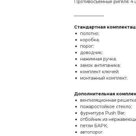
Противосъемные ригеля: 4 
______________
Стандартная комплектац
полотно;
коробка;
порог;
доводчик;
нажимная ручка;
замок антипаника;
комплект ключей;
монтажный комплект.
Дополнительная комплек
вентиляционная решетка
пожаростойкое стекло;
фурнитура Push Bar;
отбойник из нержавеюще
петли БАРК;
автопорог.