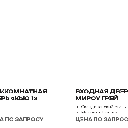
ЖКОМНАТНАЯ
ВХОДНАЯ ДВЕ
РЬ «КЬЮ 1»
МИРОУ ГРЕЙ
Скандинавский стиль
Меттем + Гардиан
2 контура уплотнения
А ПО ЗАПРОСУ
ЦЕНА ПО ЗАПРО
2 мм стали