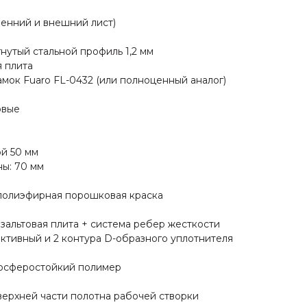
тренний и внешний лист)
нутый стальной профиль 1,2 мм
я плита
мок Fuaro FL-0432 (или полноценный аналог)
овые
ой 50 мм
ы: 70 мм
-полиэфирная порошковая краска
зальтовая плита + система ребер жесткости
активный и 2 контура D-образного уплотнителя
мосферостойкий полимер
верхней части полотна рабочей створки