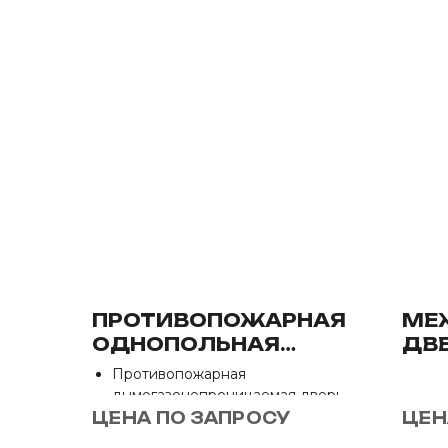
ПРОТИВОПОЖАРНАЯ
МЕ
ОДНОПОЛЬНАЯ
ДВЕ
ДВЕРЬ ПРАВОЕ
Противопожарная
ОТКРЫВАНИЕ ЕИ-120
дымогазонепроницаемая дверь
Размер 2000*860 мм
ЦЕНА ПО ЗАПРОСУ
ЦЕН
Отделка: Нет