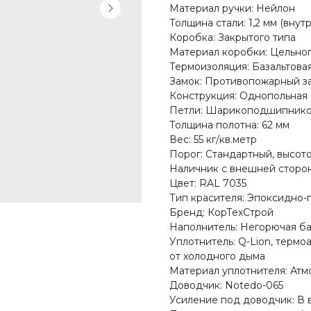
Материал ручки: Нейлон
Толщина стали: 1,2 мм (вну
Коробка: Закрытого типа
Материал коробки: Цельног
Термоизоляция: Базальтова
Замок: Противопожарный за
Конструкция: Однопольная
Петли: Шарикоподшипник
Толщина полотна: 62 мм
Вес: 55 кг/кв.метр
Порог: Стандартный, высот
Наличник с внешней сторон
Цвет: RAL 7035
Тип красителя: Эпоксидно
Бренд: КорТехСтрой
Наполнитель: Негорючая ба
Уплотнитель: Q-Lion, термо
от холодного дыма
Материал уплотнителя: Ат
Доводчик: Notedo-065
Усиление под доводчик: В 