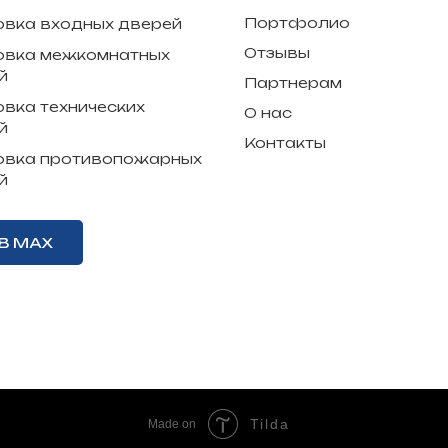
Портфолио
овка входных дверей
Отзывы
овка межкомнатных
й
Партнерам
овка технических
О нас
й
Контакты
овка противопожарных
й
В MAX
Tilda
Made on