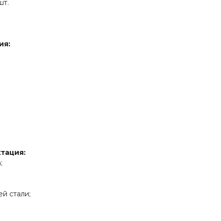
шт.
ия:
тация:
;
й стали;