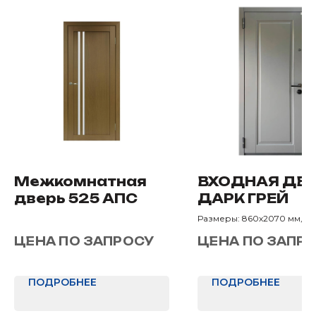
Межкомнатная
ВХОДНАЯ ДВ
дверь 525 АПС
ДАРК ГРЕЙ
Размеры: 860х2070 мм, 9
мм
ЦЕНА ПО ЗАПРОСУ
ЦЕНА ПО ЗАПР
Назначение: В квартиру
ПОДРОБНЕЕ
ПОДРОБНЕЕ