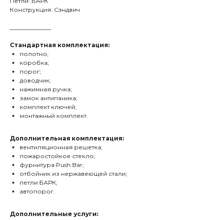
Петли: БАРК
Конструкция: Сэндвич
______________
Стандартная комплектация:
полотно;
коробка;
порог;
доводчик;
нажимная ручка;
замок антипаника;
комплект ключей;
монтажный комплект.
Дополнительная комплектация:
вентиляционная решетка;
пожаростойкое стекло;
фурнитура Push Bar;
отбойник из нержавеющей стали;
петли БАРК;
автопорог.
Дополнительные услуги: