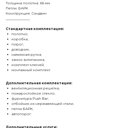
Толщина полотна: 66 мм
Петли: БАРК
Конструкция: Сэндвич
______________
Стандартная комплектация:
полотно;
коробка;
порог;
доводчик;
нажимная ручка;
замок антипаника;
комплект ключей;
монтажный комплект.
Дополнительная комплектация:
вентиляционная решетка;
пожаростойкое стекло;
фурнитура Push Bar;
отбойник из нержавеющей стали;
петли БАРК;
автопорог.
Дополнительные услуги: