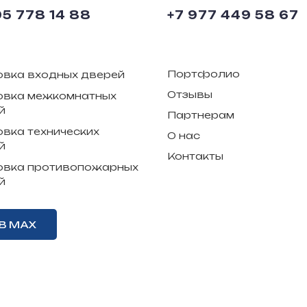
95 778 14 88
+7 977 449 58 67
Портфолио
овка входных дверей
Отзывы
овка межкомнатных
й
Партнерам
овка технических
О нас
й
Контакты
овка противопожарных
й
В MAX