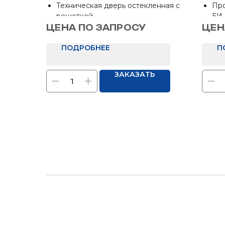
ЦВЕТ
одн
Техническая дверь остекленная с
Про
ЕИ-
решеткой
ЕИ
Размер: 1300х2050 мм
Раз
ЦЕНА ПО ЗАПРОСУ
ЦЕН
Отделка: Нет
мм
ПОДРОБНЕЕ
П
ЗАКАЗАТЬ