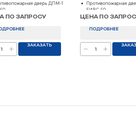
опольная ДПМ-1
двупольная Д
тивопожарная дверь ДПМ-1
Противопожарная дв
60
ЕИВС-60 c
-60
ЕИВС-60
остеклением 
меры: 850х2050 мм, 950х2050
Размер: 1300х2050 мм
А ПО ЗАПРОСУ
ЦЕНА ПО ЗАПРО
25%
ОДРОБНЕЕ
ПОДРОБНЕЕ
ЗАКАЗАТЬ
ЗАКА