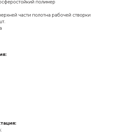
мосферостойкий полимер
верхней части полотна рабочей створки
шт.
а
ия:
тация:
;