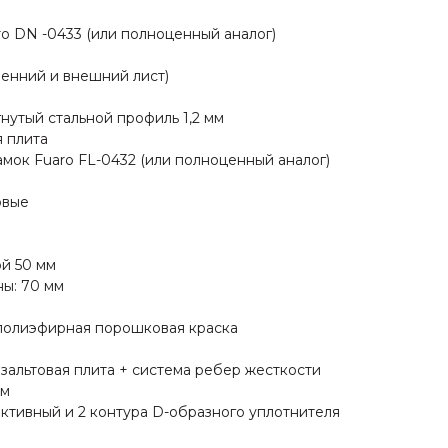
ro DN -0433 (или полноценный аналог)
тренний и внешний лист)
нутый стальной профиль 1,2 мм
я плита
мок Fuaro FL-0432 (или полноценный аналог)
овые
ой 50 мм
ы: 70 мм
-полиэфирная порошковая краска
зальтовая плита + система ребер жесткости
мм
активный и 2 контура D-образного уплотнителя