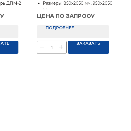
ПМ-2
ПРАВАЯ
ерь ДПМ-2
Размеры: 850х2050 мм, 950х2050
мм
свыше
Отделка: Нет
СУ
ЦЕНА ПО ЗАПРОСУ
ПОДРОБНЕЕ
ЗАТЬ
ЗАКАЗАТЬ