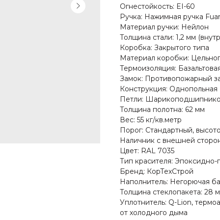
Огнестойкость: EI-60
Ручка: Нажимная ручка Fua
Материал ручки: Нейлон
Толщина стали: 1,2 мм (вну
Коробка: Закрытого типа
Материал коробки: Цельног
Термоизоляция: Базальтова
Замок: Противопожарный за
Конструкция: Однопольная
Петли: Шарикоподшипник
Толщина полотна: 62 мм
Вес: 55 кг/кв.метр
Порог: Стандартный, высот
Наличник с внешней сторон
Цвет: RAL 7035
Тип красителя: Эпоксидно
Бренд: КорТехСтрой
Наполнитель: Негорючая ба
Толщина стеклопакета: 28 
Уплотнитель: Q-Lion, термо
от холодного дыма