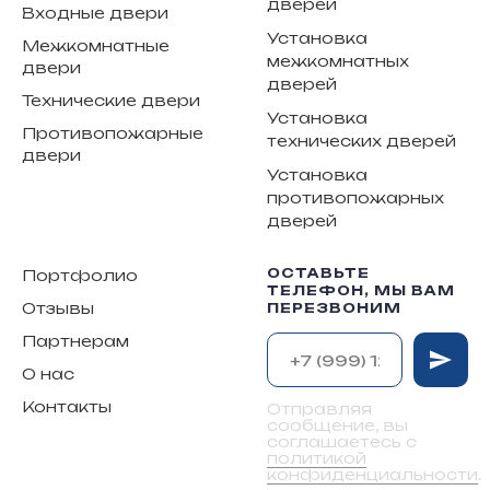
дверей
Входные двери
Установка
Межкомнатные
межкомнатных
двери
дверей
Технические двери
Установка
Противопожарные
технических дверей
двери
Установка
противопожарных
дверей
ОСТАВЬТЕ
Портфолио
ТЕЛЕФОН, МЫ ВАМ
Отзывы
ПЕРЕЗВОНИМ
Партнерам
О нас
Контакты
Отправляя
сообщение, вы
соглашаетесь с
политикой
конфиденциальности
.