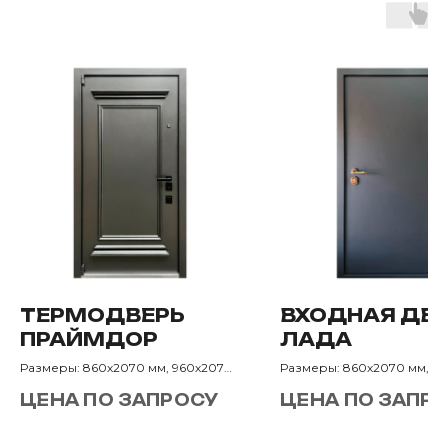
ТЕРМОДВЕРЬ
ВХОДНАЯ ДВ
ПРАЙМДОР
ЛАДА
Размеры: 860х2070 мм, 960х2070
Размеры: 860х2070 мм, 9
мм
мм
ЦЕНА ПО ЗАПРОСУ
ЦЕНА ПО ЗАПР
Назначение: В загородный дом
Назначение: В квартиру