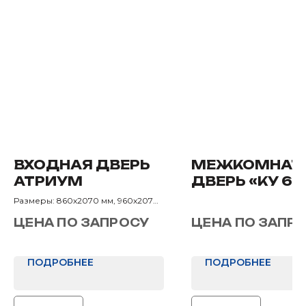
ВХОДНАЯ ДВЕРЬ
МЕЖКОМНАТ
АТРИУМ
ДВЕРЬ «КУ 6»
Размеры: 860х2070 мм, 960х2070
мм
ЦЕНА ПО ЗАПРОСУ
ЦЕНА ПО ЗАПР
Назначение: В квартиру
ПОДРОБНЕЕ
ПОДРОБНЕЕ