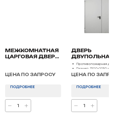
МЕЖКОМНАТНАЯ
ДВЕРЬ
ЦАРГОВАЯ ДВЕРЬ
ДВУПОЛЬНАЯ
«С 1 (ФИНИШ
ДОВОДЧИКО
Противопожарная две
ПЛЕНКА)»
Размер: 1300х2050 мм
Отделка: Нет
ЦЕНА ПО ЗАПРОСУ
ЦЕНА ПО ЗАПР
ПОДРОБНЕЕ
ПОДРОБНЕЕ