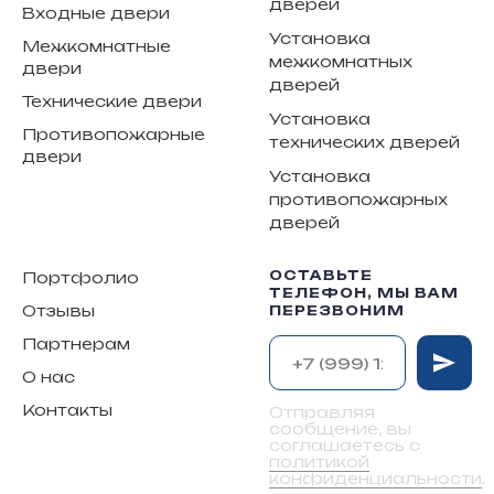
дверей
Входные двери
Установка
Межкомнатные
межкомнатных
двери
дверей
Технические двери
Установка
Противопожарные
технических дверей
двери
Установка
противопожарных
дверей
ОСТАВЬТЕ
Портфолио
ТЕЛЕФОН, МЫ ВАМ
Отзывы
ПЕРЕЗВОНИМ
Партнерам
О нас
Контакты
Отправляя
сообщение, вы
соглашаетесь с
политикой
конфиденциальности
.