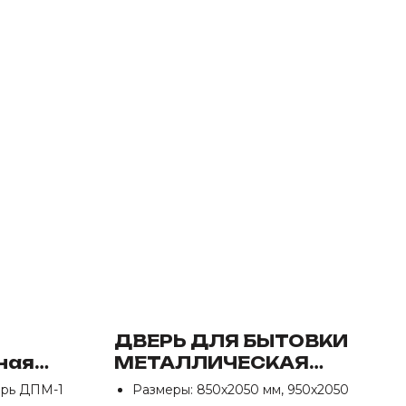
ДВЕРЬ ДЛЯ БЫТОВКИ
ная
МЕТАЛЛИЧЕСКАЯ
ПМ-1
ПРАВАЯ
ерь ДПМ-1
Размеры: 850х2050 мм, 950х2050