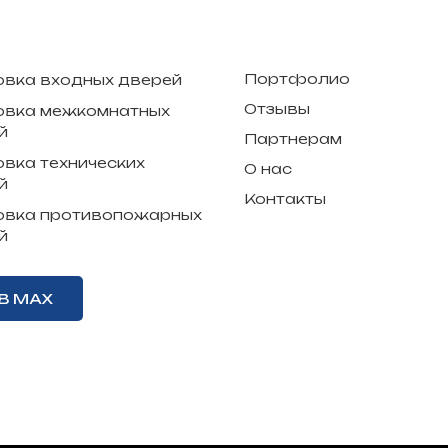
Портфолио
овка входных дверей
Отзывы
овка межкомнатных
й
Партнерам
овка технических
О нас
й
Контакты
овка противопожарных
й
В MAX