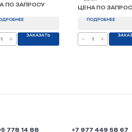
ЕИ-60
чение: В загородный дом
ЕИ-60
А ПО ЗАПРОСУ
Размеры: 850х2050 мм
ЦЕНА ПО ЗАПРО
мм
ОДРОБНЕЕ
ПОДРОБНЕЕ
ЗАКАЗАТЬ
ЗАКА
95 778 14 88
+7 977 449 58 67