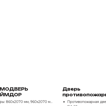
РМОДВЕРЬ
Дверь
АЙМДОР
противопожар
однопольная Д
ры: 860х2070 мм, 960х2070 мм
Противопожарная дв