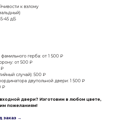
ойчивости к взлому
вальдный)
35-45 дБ
фамильного герба: от 1 500 ₽
орону: от 500 ₽
 ₽
ийный случай): 500 ₽
оординатора двупольной двери: 1 500 ₽
0 ₽
входной двери? Изготовим в любом цвете,
шим пожеланиям!
д заказ →