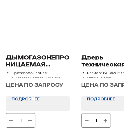
ДЫМОГАЗОНЕПРО
Дверь
НИЦАЕМАЯ
техническая
ПОЛУТОРНАЯ
двупольная 
Противопожарная
Размер: 1300х2050 мм
ПРОТИВОПОЖАР
с фрамугой
дымогазонепроницаемая
Отделка: Нет
дверь
НАЯ ДВЕРЬ С
ЦЕНА ПО ЗАПРОСУ
глухой
ЦЕНА ПО ЗАПР
Размер 2000*1300 мм
ОСТЕКЛЕНИЕМ
Отделка: Нет
ЕИС-60
ПОДРОБНЕЕ
ПОДРОБНЕЕ