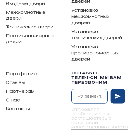
дверей
Входные двери
Установка
Межкомнатные
межкомнатных
двери
дверей
Технические двери
Установка
Противопожарные
технических дверей
двери
Установка
противопожарных
дверей
ОСТАВЬТЕ
Портфолио
ТЕЛЕФОН, МЫ ВАМ
Отзывы
ПЕРЕЗВОНИМ
Партнерам
О нас
Контакты
Отправляя
сообщение, вы
соглашаетесь с
политикой
конфиденциальности
.