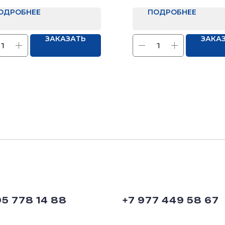
к стоимости за нестандарт
ОДРОБНЕЕ
ПОДРОБНЕЕ
мальная высота полотна 2,5
ЗАКАЗАТЬ
ЗАКА
95 778 14 88
+7 977 449 58 67