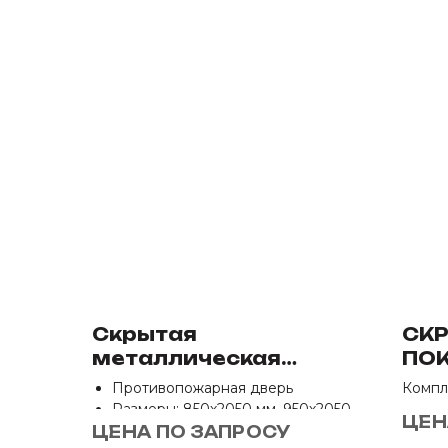
Скрытая
СКР
металлическая
ПОК
однопольная дверь
ВР
Противопожарная дверь
Компл
ЕИ-60
Размеры: 850х2050 мм, 950х2050
- Пол
ЦЕН
мм
- Кор
ЦЕНА ПО ЗАПРОСУ