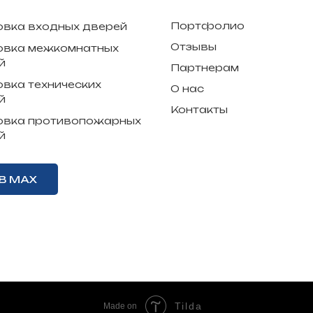
Портфолио
овка входных дверей
Отзывы
овка межкомнатных
й
Партнерам
овка технических
О нас
й
Контакты
овка противопожарных
й
В MAX
Tilda
Made on