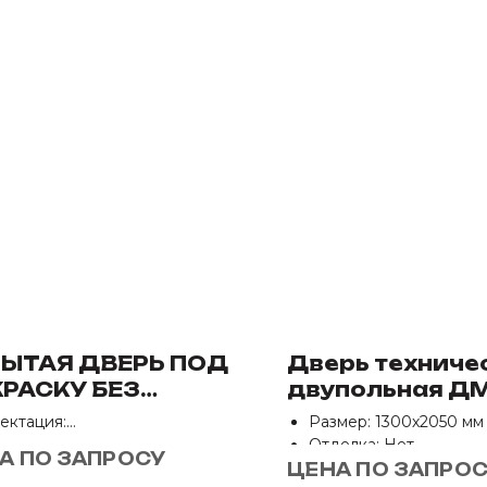
ЫТАЯ ДВЕРЬ ПОД
Дверь техниче
РАСКУ БЕЗ
двупольная ДМ
ЕЗКИ
фрамугой глу
ектация:
Размер: 1300х2050 мм
отно
Отделка: Нет
А ПО ЗАПРОСУ
обка с уплотнителем
ЦЕНА ПО ЗАПРО