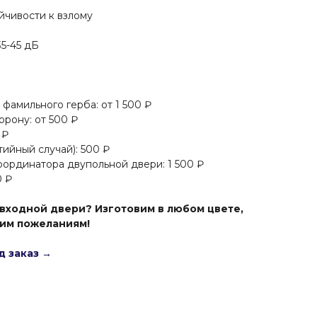
ойчивости к взлому
35-45 дБ
фамильного герба: от 1 500 ₽
орону: от 500 ₽
 ₽
ийный случай): 500 ₽
оординатора двупольной двери: 1 500 ₽
0 ₽
входной двери? Изготовим в любом цвете,
шим пожеланиям!
д заказ →