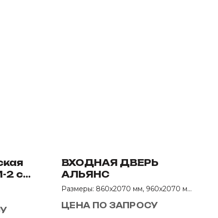
ская
ВХОДНАЯ ДВЕРЬ
-2 с
АЛЬЯНС
хой
Размеры: 860х2070 мм, 960х2070 мм
Назначение: В квартиру
ЦЕНА ПО ЗАПРОСУ
СУ